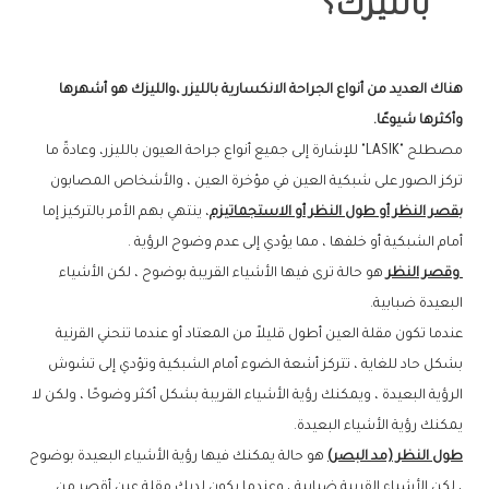
بالليزك؟
هناك العديد من أنواع الجراحة الانكسارية بالليزر ،والليزك هو أشهرها
وأكثرها شيوعًا.
مصطلح "LASIK" للإشارة إلى جميع أنواع جراحة العيون بالليزر، وعادةً ما
تركز الصور على شبكية العين في مؤخرة العين ، والأشخاص المصابون
بقصر النظر أو طول النظر أو الاستجماتيزم
، ينتهي بهم الأمر بالتركيز إما
أمام الشبكية أو خلفها ، مما يؤدي إلى عدم وضوح الرؤية .
وقصر النظر
هو حالة ترى فيها الأشياء القريبة بوضوح ، لكن الأشياء
البعيدة ضبابية.
عندما تكون مقلة العين أطول قليلاً من المعتاد أو عندما تنحني القرنية
بشكل حاد للغاية ، تتركز أشعة الضوء أمام الشبكية وتؤدي إلى تشوش
الرؤية البعيدة ، ويمكنك رؤية الأشياء القريبة بشكل أكثر وضوحًا ، ولكن لا
يمكنك رؤية الأشياء البعيدة.
طول النظر (مد البصر)
هو حالة يمكنك فيها رؤية الأشياء البعيدة بوضوح
، لكن الأشياء القريبة ضبابية ، وعندما يكون لديك مقلة عين أقصر من