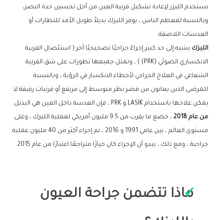
يستخدم الليزر لإعادة تشكيل قرنية العين من أجل تحسين حدة البصر،
وبالنسبة لمعظم الناس ، يوفر الليزك بديلاً طويل الأمد للنظارات أو
العدسات اللاصقة.
الليزك
يشبه إلى حد كبير إجراءً جراحيًا تصحيحيًا آخر ( استئصال القرنية
الانكساري الضوئي (PRK) ) ، وتمثل جميعها تطورات على شق القرنية
الشعاعي في العلاج الجراحي لأخطاء الانكسار في الرؤية ، وبالنسبة
للمرضى الذين يعانون من قصر نظر متوسط إلى مرتفع أو قرنيات رقيقة لا
يمكن علاجها باستخدام LASIK و PRK ، فإن العدسة داخل العين هي البديل.
من عام 2018
، خضع ما يقرب من 9.5 مليون أمريكي لعملية الليزك ، وعلى
مستوى العالم ، بين عامي 1991 و 2016 ، تم إجراء أكثر من 40 مليون عملية
جراحية ، ومع ذلك ، يبدو أن الإجراء كان خيارًا متراجعًا اعتبارًا من عام 2015.
ماذا تتضمن جراحة العيون