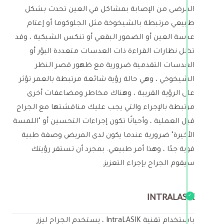
المرضى من الإصابة بمشاكل في العين تحدث بشكل
طبيعي مرتبطة بالشيخوخة مثل الجلوكوما أو إعتام
عدسة العين أو الضمور البقعي أو تنكس الشبكية ، وقد
تظل نظارات القراءة ذات العدسات متعددة البؤر أو
العدسات التقدمية ضرورية مع ظهور قصر النظر
الشيخوخي ، وهي حالة رؤية شائعة مرتبطة بالعمر تؤثر
على الرؤية القريبة ، وهناك مخاطر ومضاعفات أخرى
مرتبطة بالإجراء والتي يجب عليك مناقشتها مع الجراح
قبل العملية ، وأحيانًا تكون إجراءات التحسين أو "اللمسة
الأخيرة" ضرورية عندما يكون لدى المريض وصفة طبية
قوية جدًا ، وهذا أمر طبيعي. بمجرد أن تستقر رؤيتك
سيقوم الجراح بإجراء التعزيز.
INTRALASIK
باستخدام تقنية IntraLASIK ، يستخدم الجراح ليزر