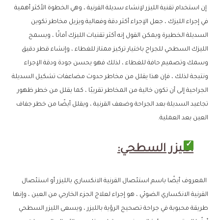
إن استخدام تقنية الليزر لإنشاء سديلة القرنية ، وهي الخطوة الأكثر أهمية
في إجراء الليزك ، جعل الإجراء أكثر دقة وفعالية ويزيل مخاطر تكوين
السديلة الخطيرة ويمكن القول إنه أكثر تقنيات الليزك أمانًا ، ويسمح
الليزك السطحي للجراح باختيار تركيز ممتاز للغطاء ، وإنشاء قطر دقيق
وسمك وتصميم حافة للغطاء ، لذلك فهو يحسن جودة ودقة الإجراء
ونتيجة لذلك ، فإن هذا يقلل من مخاطر حدوث مضاعفات تشكيل السديلة
الجراحية إلى أن تكون خالية من المخاطر تقريبًا ، كما يقلل من خطر ظهور
تجاعيد السديلة بعد الجراحة وضعف القرنية ، ويقلل أيضًا من خطر جفاف
العين بعد العملية.
الليزر السطحي:
المعروف أيضًا باسم استئصال القرنية الانكساري بالليزر أو استئصال
القرنية الانكساري الضوئي ، هو إجراء لعلاج الجزء الخارجي من العين ، وإنها
طريقة محبوبة في جراحة تصحيح الرؤية بالليزر ، ويسعى الليزر السطحي