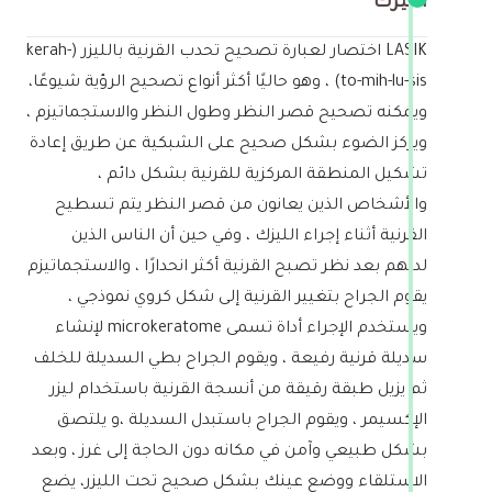
الليزك
LASIK اختصار لعبارة تصحيح تحدب القرنية بالليزر (kerah-
to-mih-lu-sis) ، وهو حاليًا أكثر أنواع تصحيح الرؤية شيوعًا،
ويمكنه تصحيح قصر النظر وطول النظر والاستجماتيزم ،
ويركز الضوء بشكل صحيح على الشبكية عن طريق إعادة
تشكيل المنطقة المركزية للقرنية بشكل دائم ،
والأشخاص الذين يعانون من قصر النظر يتم تسطيح
القرنية أثناء إجراء الليزك ، وفي حين أن الناس الذين
لديهم بعد نظر تصبح القرنية أكثر انحدارًا ، والاستجماتيزم
يقوم الجراح بتغيير القرنية إلى شكل كروي نموذجي ،
ويستخدم الإجراء أداة تسمى microkeratome لإنشاء
سديلة قرنية رفيعة ، ويقوم الجراح بطي السديلة للخلف
ثم يزيل طبقة رقيقة من أنسجة القرنية باستخدام ليزر
الإكسيمر ، ويقوم الجراح باستبدل السديلة ،و يلتصق
بشكل طبيعي وآمن في مكانه دون الحاجة إلى غرز ، وبعد
الاستلقاء ووضع عينك بشكل صحيح تحت الليزر، يضع