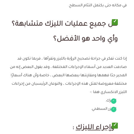
في مكانه حتى يكتمل التئام السطح.
هل جميع عمليات الليزك متشابهة؟
وأي واحد هو الأفضل؟
إذا كنت تفكر في جراحة تصحيح الرؤية بالليزر وتقرأها ، فربما تكون قد
صادفت العديد من أسماء الإجراءات المختلفة ، وقد يقول البعض إنه من
المحير جدًا فهمها ومقارنتها ببعضها البعض ، خاصة وأن هناك أسعارًا
مختلفة معروضة لمثل هذه الإجراءات ، والنوعان الرئيسيان من إجراءات
الليزر الانكساري هما :-
الليزك.
الليزر السطحي.
وإجراء الليزك
: