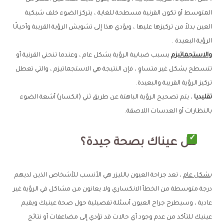
المتوسط أو تكون القرنية مسطحة للغاية ، يتركز الضوء خلف شبكية
العين بدلاً من تركيزها عليها ، ويؤدي هذا إلى تشويش الرؤية القريبة وأحيانًا
الرؤية البعيدة .
والاستجماتيزم
يسبب ضبابية الرؤية بشكل عام ، وعندما تنحني القرنية أو
تتسطح بشكل غير متساوٍ ، فإن النتيجة هي الاستجماتيزم ، والتي تعطل
تركيز الرؤية القريبة والبعيدة.
تقليديا
، يتم تصحيح الرؤية الباهتة عن طريق ثني (انكسار) أشعة الضوء
بالنظارات أو العدسات اللاصقة.
هل عيناك بصحة جيدة؟
بشكل عام
، تعد جراحة العيون بالليزر هي الأنسب للأشخاص الذين لديهم
درجة متوسطة من الخطأ الانكساري ولا يعانون من مشاكل في الرؤية غير
عادية ، وسيطرح جراح العيون أسئلة تفصيلية حول صحة عينيك ويقيم
عينيك للتأكد من عدم وجود أي حالات قد تؤدي إلى مضاعفات أو نتائج