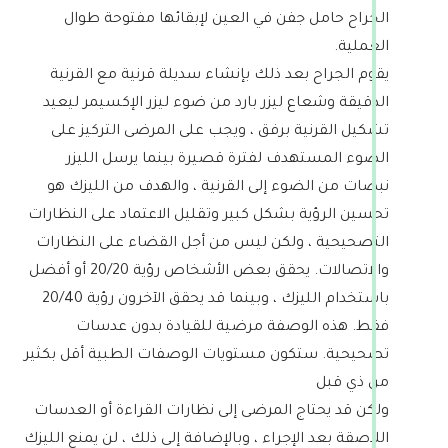
الجراح حامل جفن في العين لإبقائها مفتوحة طوال
العملية.
يقوم الجراح بعد ذلك بإنشاء سديلة قرنية مع القرنية
الدقيقة وشعاع ليزر بارد من ضوء ليزر الإكسيمر ليعيد
تشكيل القرنية برفق ، ويجب على المرضى التركيز على
الضوء المستهدف لفترة قصيرة بينما يرسل الليزر
نبضات من الضوء إلى القرنية ، والهدف من الليزك هو
تحسين الرؤية بشكل كبير وتقليل الاعتماد على النظارات
التصحيحية ، ولكن ليس من أجل القضاء على النظارات
والاتصالات. يحقق بعض الأشخاص رؤية 20/20 أو أفضل
باستخدام الليزك ، وبينما قد يحقق الآخرون رؤية 20/40
فقط. هذه الوصفة مرضية للقيادة بدون عدسات
تصحيحية. ستكون مستويات الوصفات الطبية أقل بكثير
من ذي قبل
ولكن قد يحتاج المرضى إلى نظارات القراءة أو العدسات
اللاصقة بعد الإجراء ، وبالإضافة إلى ذلك ، لن يمنع الليزك