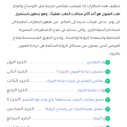
تنظيف هذه النظارات إذا تعرضت لعناصر خارجية مثل الأوساخ والغبار.
طب العيون هو أحد أكثر مجالات الطب تعقيدًا ، وهو يتطور باستمرار.
كل يوم ، تدخل تقنيات جديدة إلى العالم ، من ظهور النظارات الطبية الي
استخدام أشعة الليزر ، والتي تساعد في علاج الاضطرابات البصرية
المختلفة واستعادة الرؤية الواضحة ، وإحدى الطرق المستخدمة لعلاج
المرضى الذين يعانون من مشاكل الرؤية الشائعة هي جراحة العيون
بالليزك.
الجزء الاول
الليزك التقليدي
الجزء الثانى
ماذا تتضمن جراحة العيون بالليزك؟
الجزء الثالث
متى يمكنني التفكير في إجراء جراحة الليزك
الجزء الرابع
خطوات عملية الليزك
الجزء الخا
هل جميع عمليات الليزك متشابهة؟ وأي واحد هو الأفضل؟
الجزء السادس
كيف تعمل تقنيه الليزك على إصلاح الرؤية؟
الجزء السابع
انواع الليزك