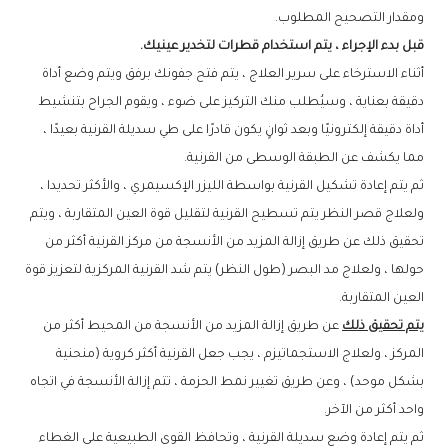
ومقدار التصحيح المطلوب.
قبل بدء الإجراء ، يتم استخدام قطرات لتخدير عينيك.
أثناء الاسترخاء على سرير العلاج ، يتم فتح جفونك برفق ويتم وضع أداة
دقيقة بعناية ، وسيُطلب منك التركيز على ضوء ، ويقوم الجراح بتنشيط
أداة دقيقة إلكترونيًا وبعد ثوانٍ يكون قادرًا على طي سديلة القرنية بعيدًا ،
مما يكشف عن الطبقة الوسطى من القرنية.
ثم يتم إعادة تشكيل القرنية بواسطة الليزر الإكسيمري ، والأكثر تحديدا ،
ولعلاج قصر النظر يتم تسطيح القرنية لتقليل قوة العين المتقاربة ، ويتم
تحقيق ذلك عن طريق إزالة المزيد من الأنسجة من مركز القرنية أكثر من
حولها ، ولعلاج مد البصر (طول النظر) يتم شد القرنية المركزية لتعزيز قوة
العين المتقاربة.
يتم تحقيق ذلك
عن طريق إزالة المزيد من الأنسجة من المحيط أكثر من
المركز ، ولعلاج الاستجماتيزم ، يجب جعل القرنية أكثر كروية (منحنية
بشكل موحد) ، وعن طريق تغيير نمط الحزمة ، تتم إزالة الأنسجة في اتجاه
واحد أكثر من الآخر.
ثم يتم إعادة وضع سديلة القرنية ، وتحافظ القوى الطبيعية على الغطاء