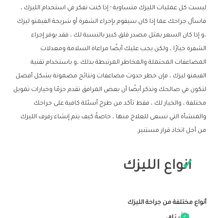
ليست كل عمليات الليزك متساوية ؛ إذا كنت تفكر في استخدام الليزك ،
فاسأل جراحك عما إذا كان سيقوم بإجراء الشفرة أو شريحة الفيمتو ليزك
،و إذا كان السعر يمثل مصدر قلق كبير بالنسبة لك ، فقد يوفر إجراء
الشفرة خيارًا ، ولكن يجب عليك أيضًا مراعاة السلامة ومعدلات
المضاعفات المحتملة والمخاطر المرتبطة بذلك ،و باستخدام تقنية
الفيمتو ليزك ، فإن خطر حدوث مضاعفات ونتائج مضمونة بشكل أفضل
لتكون في صالحك وتذكر أيضًا أن بعض المرافق تقدم حزمًا وخيارات تمويل
مختلفة ، والخيار لك ، فقط تأكد من طرح أسئلة كافية على جراحك
والمنشأة التي تسعى للعلاج منها ، خاصةً كيف يتم إنشاء رفرف الليزك
من أجل اتخاذ قرار مستنير.
انواع الليزك
أنواع مختلفة من جراحة الليزك