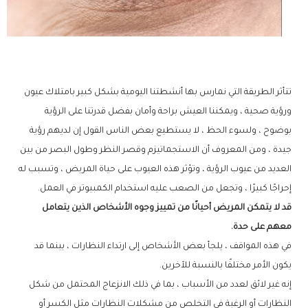
تتأثر الطريقة التي نمارس بها أنشطتنا اليومية بشكل كبير بامتلاك عيون
ورؤية صحية ، ويمكننا العيش براحة وأمان بفضل قدرتنا على الرؤية
بوضوح ، ولسوء الحظ ، لا يستطيع بعض الناس القول إن لديهم رؤية
جيدة ، ومن المعروف أن الاستجماتيزم وقصر النظر وطول البصر من بين
العديد من عيوب الرؤية ، وتؤثر هذه العيوب على حياة المريض ، وتسبب له
إحراجًا كبيرًا ، وتجعل من الصعب عليه استخدام الكمبيوتر في العمل.
قد لا يتمكن المريض أحيانًا من تمييز وجوه الأشخاص الذين يتعامل
معهم على حدة.
في هذه المواقف ، يلجأ بعض الأشخاص إلى ارتداء النظارات ، بينما قد
يكون الأمر مختلفًا بالنسبة للآخرين.
إنه غير لائق لعدد من الأسباب ، بما في ذلك الانزعاج المحتمل من شكل
النظارات أو الرغبة في التخلص من مشكلات النظارات مثل الكسر أو