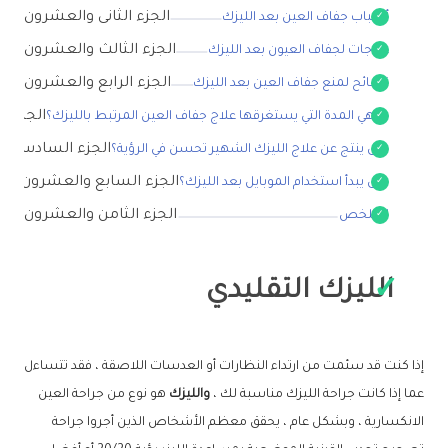
الجزء الثانى والعشرون
أسباب جفاف العين بعد الليزك
الجزء الثالث والعشرون
علاجات لجفاف العيون بعد الليزك
الجزء الرابع والعشرون
نصائح لمنع جفاف العين بعد الليزك
الجزء ا
ما هي المدة التي يستغرقها علاج جفاف العين المرتبط بالليزك؟
الجزء السادس وا
متى ينتج عن علاج الليزك الشهير تحسن في الرؤية؟
الجزء السابع والعشرون
متى يبدأ استخدام الموبايل بعد الليزك؟
الجزء الثامن والعشرون
الملخص
الليزك التقليدي
إذا كنت قد سئمت من ارتداء النظارات أو العدسات اللاصقة ، فقد تتساءل
عما إذا كانت جراحة الليزك مناسبة لك ،
والليزك
هو نوع من جراحة العين
الانكسارية ، وبشكل عام ، يحقق معظم الأشخاص الذين أجروا جراحة