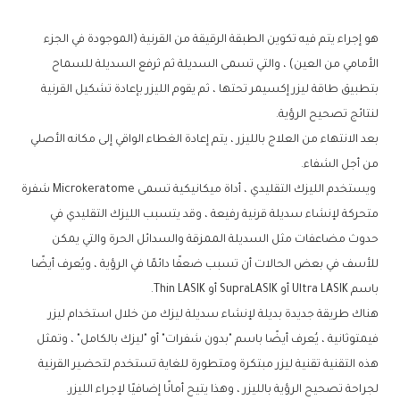
هو إجراء يتم فيه تكوين الطبقة الرقيقة من القرنية (الموجودة في الجزء
الأمامي من العين) ، والتي تسمى السديلة ثم ثرفع السديلة للسماح
بتطبيق طاقة ليزر إكسيمر تحتها ، ثم يقوم الليزر بإعادة تشكيل القرنية
لنتائج تصحيح الرؤية.
بعد الانتهاء من العلاج بالليزر ، يتم إعادة الغطاء الواقي إلى مكانه الأصلي
من أجل الشفاء.
ويستخدم الليزك التقليدي ، أداة ميكانيكية تسمى Microkeratome شفرة
متحركة لإنشاء سديلة قرنية رفيعة ، وقد يتسبب الليزك التقليدي في
حدوث مضاعفات مثل السديلة الممزقة والسدائل الحرة والتي يمكن
للأسف في بعض الحالات أن تسبب ضعفًا دائمًا في الرؤية ، ويُعرف أيضًا
باسم Ultra LASIK أو SupraLASIK أو Thin LASIK.
هناك طريقة جديدة بديلة لإنشاء سديلة ليزك من خلال استخدام ليزر
فيمتوثانية ، يُعرف أيضًا باسم "بدون شفرات" أو "ليزك بالكامل" ، وتمثل
هذه التقنية تقنية ليزر مبتكرة ومتطورة للغاية تستخدم لتحضير القرنية
لجراحة تصحيح الرؤية بالليزر ، وهذا يتيح أمانًا إضافيًا لإجراء الليزر.