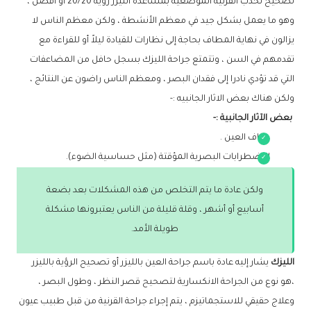
تصحيح تحدب القرنية الموضعية بمساعدة الليزر رؤية 20/20 أو أفضل ،
وهو ما يعمل بشكل جيد في معظم الأنشطة ، ولكن معظم الناس لا
يزالون في نهاية المطاف بحاجة إلى نظارات للقيادة ليلاً أو للقراءة مع
تقدمهم في السن ، وتتمتع جراحة الليزك بسجل حافل من المضاعفات
التي قد تؤدي نادرا إلى فقدان البصر ، ومعظم الناس راضون عن النتائج ،
ولكن هناك بعض الاثار الجانبيه :-
بعض الآثار الجانبية :-
جفاف العين .
الاضطرابات البصرية المؤقتة (مثل حساسية الضوء).
ولكن عادة ما يتم التخلص من هذه المشكلات بعد بضعة
أسابيع أو أشهر ، وقلة قليلة من الناس يعتبرونها مشكلة
طويلة الأمد.
الليزك
يشار إليه عادة باسم جراحة العين بالليزر أو تصحيح الرؤية بالليزر
،هو نوع من الجراحة الانكسارية لتصحيح قصر النظر ، وطول البصر ،
وعلاج حقيقي للاستجماتيزم ، يتم إجراء جراحة القرنية من قبل طبيب عيون