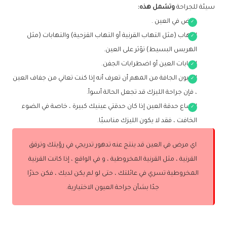
سيئة للجراحة
وتشمل هذه:
مرض في العين .
التهاب (مثل التهاب القرنية أو التهاب القزحية) والتهابات (مثل
الهربس البسيط) تؤثر على العين.
إصابات العين أو اضطرابات الجفن.
العيون الجافة من المهم أن تعرف أنه إذا كنت تعاني من جفاف العين
، فإن جراحة الليزك قد تجعل الحالة أسوأ.
اتساع حدقة العين إذا كان حدقتي عينيك كبيرة ، خاصة في الضوء
الخافت ، فقد لا يكون الليزك مناسبًا.
اي مرض في العين قد ينتج عنه تدهور تدريجي في رؤيتك وترقق
القرنية ، مثل القرنية المخروطية ، و في الواقع ، إذا كانت القرنية
المخروطية تسري في عائلتك ، حتى لو لم يكن لديك ، فكن حذرًا
جدًا بشأن جراحة العيون الاختيارية.