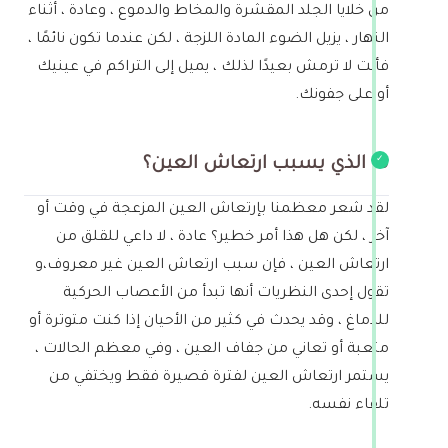
من خلايا الجلد المقشرة والمخاط والدموع ، وعادة ، أثناء
النهار ، يزيل الضوء المادة اللزجة ، لكن عندما تكون نائمًا ،
فأنت لا ترمش بعيدًا لذلك ، يميل إلى التراكم في عينيك
أو على جفونك.
ما الذي يسبب ارتعاش العين؟
لقد شعر معظمنا بإرتعاش العين المزعجة في وقت أو
آخر ، لكن هل هذا أمر خطير؟ عادة ، لا داعي للقلق من
ارتعاش العين ، فإن سبب ارتعاش العين غير معروف،و
تقول إحدى النظريات أنها تبدأ من الأعصاب الحركية
للدماغ ، وقد يحدث في كثير من الأحيان إذا كنت متوترة أو
متعبة أو تعاني من جفاف العين ، وفي معظم الحالات ،
يستمر ارتعاش العين لفترة قصيرة فقط ويختفي من
تلقاء نفسه.