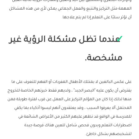
والإدراك البصري والتنسيق بين اليد والعين ومهارات الرؤية ثنائية العين
المهمة مثل التركيز والتتبع والعمل الجماعي يمكن لأي من هذه المشاكل
أن تؤثر سلبًا على التعلم إذا لم يتم علاجها.
عندما تظل مشكلة الرؤية غير
مشخصة.
على عكس البالغين لا يمتلك الأطفال المفردات أو الفهم للتعرف على ما
يفترض أن يكون عليه "البصر الجيد" ، ولديهم فقط خبرتهم الخاصة للخروج
منها لذلك إذا كان من المؤلم التركيز على العمل عن قرب لفترة طويلة فمن
المحتمل ألا يعرفوا السبب ، وقد يعتقدون أنهم ليسوا أذكياء بما يكفي
للمدرسة في الواقع قد تظهر عليهم الكثير من الأعراض الشائعة في
اضطرابات التعلم وبدون فحص شامل للعين هناك فرصة جيدة
لتشخيصهم بشكل خاطئ.