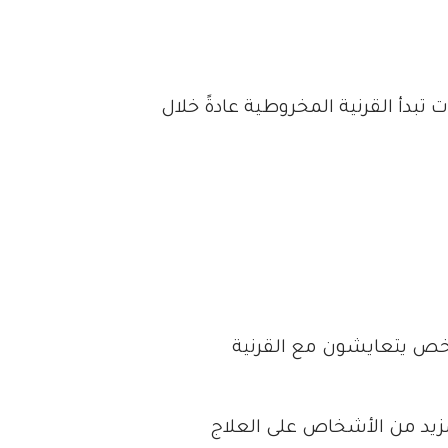
تبدأ القرنية المخروطية عادةً خلال
لتطورات في الكشف والتشخيص والوعي العام يُعتقد الآن أن ما يصل إلى 1 من كل 400 شخص يتعايشون مع القرنية
زيد من الأشخاص على العلاج