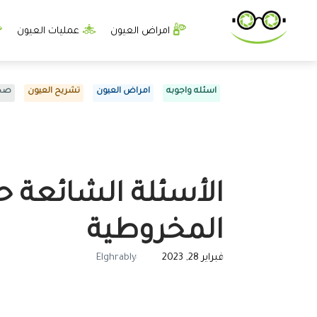
امراض العيون
عمليات العيون
اسئله واجوبه
امراض العيون
تشريح العيون
صحة
الأسئلة الشائعة حو
المخروطية
فبراير 28, 2023
Elghrably