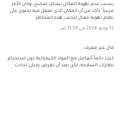
بسبب عدم تهوية المكان بشكل صحيح، وكان الأمر
مرعباً. تأكد من أن المكان الذي تعمل فيه يحتوي على
نظام تهوية فعال لتجنب هذه المخاطر.
12 يوليو 2024 في 11:59 ص
‏قال غير معرف…
كنت دائماً أتعامل مع المواد الكيميائية دون استخدام
نظارات السلامة، لكن بعد أن تعرض زميلي لحادث
كيميائي أدى إلى إصابة خطيرة في عينه، أدركت أهمية
استخدام معدات الوقاية الشخصية. الآن، لا أقترب
من أي مادة كيميائية دون ارتداء النظارات الواقية
واتباع جميع إجراءات السلامة
12 يوليو 2024 في 11:59 ص
إرسال تعليق