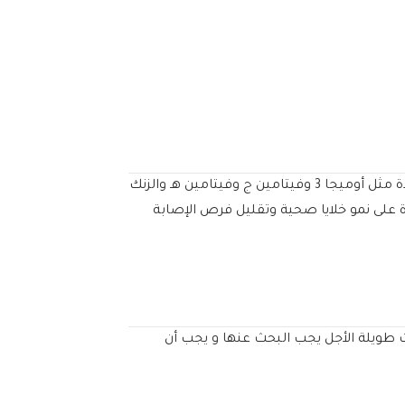
ربما تكون قد كبرت وأنت مضطر لأكل الجزر من أجل بصر جيد ، ويعد النظام الغذائي المتوازن الغني بالفيتامينات ومضادات الأكسدة مثل أوميجا 3 وفيتامين ج وفيتامين هـ والزنك
 على نمو خلايا صحية وتقليل فرص الإصابة
طويلة الأجل يجب البحث عنها و يجب أن