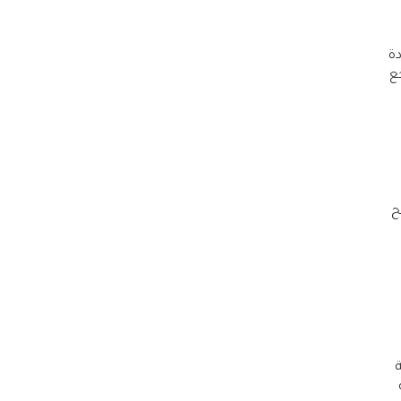
دة
ع
ح