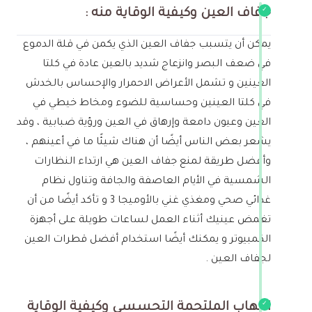
جفاف العين وكيفية الوقاية منه :
يمكن أن يتسبب جفاف العين الذي يكمن في قلة الدموع
في ضعف البصر وانزعاج شديد بالعين عادة في كلتا
العينين و تشمل الأعراض الاحمرار والإحساس بالخدش
في كلتا العينين وحساسية للضوء ومخاط خيطي في
العين وعيون دامعة وإرهاق في العين ورؤية ضبابية ، وقد
يشعر بعض الناس أيضًا أن هناك شيئًا ما في أعينهم ،
وأفضل طريقة لمنع جفاف العين هي ارتداء النظارات
الشمسية في الأيام العاصفة والجافة وتناول نظام
غذائي صحي ومغذي غني بالأوميجا 3 و تأكد أيضًا من أن
تغمض عينيك أثناء العمل لساعات طويلة على أجهزة
الكمبيوتر و يمكنك أيضًا استخدام أفضل قطرات العين
لجفاف العين .
التهاب الملتحمة التحسسي وكيفية الوقاية