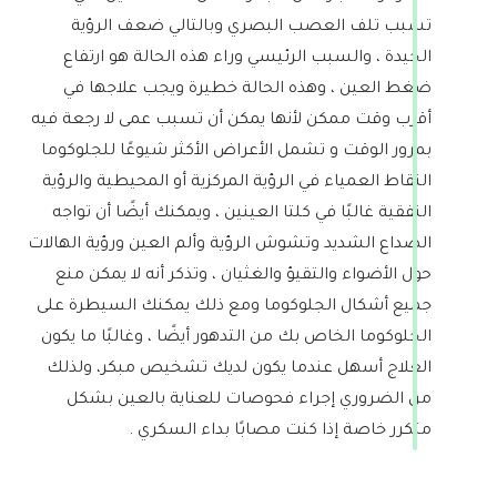
تسبب تلف العصب البصري وبالتالي ضعف الرؤية
الجيدة ، والسبب الرئيسي وراء هذه الحالة هو ارتفاع
ضغط العين ، وهذه الحالة خطيرة ويجب علاجها في
أقرب وقت ممكن لأنها يمكن أن تسبب عمى لا رجعة فيه
بمرور الوقت و تشمل الأعراض الأكثر شيوعًا للجلوكوما
النقاط العمياء في الرؤية المركزية أو المحيطية والرؤية
النفقية غالبًا في كلتا العينين ، ويمكنك أيضًا أن تواجه
الصداع الشديد وتشوش الرؤية وألم العين ورؤية الهالات
حول الأضواء والتقيؤ والغثيان ، وتذكر أنه لا يمكن منع
جميع أشكال الجلوكوما ومع ذلك يمكنك السيطرة على
الجلوكوما الخاص بك من التدهور أيضًا ، وغالبًا ما يكون
العلاج أسهل عندما يكون لديك تشخيص مبكر، ولذلك
من الضروري إجراء فحوصات للعناية بالعين بشكل
متكرر خاصة إذا كنت مصابًا بداء السكري .