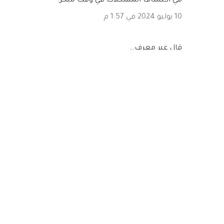
في اكتشاف المشكلات في وقت مبكر.
10 يوليو 2024 في 1:57 م
‏قال غير معرف…
استخدام الكمبيوتر لفترات طويلة يتعب عيني، من
الجيد أن نأخذ فترات استراحة منتظمة.
10 يوليو 2024 في 1:57 م
‏قال غير معرف…
لم أكن أعلم أن التدخين يمكن أن يؤثر على صحة
العينين. يجب أن أفكر جديًا في الإقلاع عن التدخين
10 يوليو 2024 في 1:57 م
إرسال تعليق