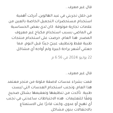
‏قال غير معرف…
من خلال تجربتي في عيد الهالوين، أدركت أهمية
استخدام مستحضرات التجميل الخاصة بالعين من
علامات تجارية موثوقة. كان لدي بعض الحساسية
في الماضي بسبب استخدام مكياج غير معروف
المصدر. هذا العام، حرصت على استخدام منتجات
طبية فقط وتنظيف عينيّ جيدًا قبل النوم، مما
جعلني أشعر براحة كبيرة ولم أواجه أي مشاكل
22 يوليو 2024 في 6:56 م
‏قال غير معرف…
قمت بشراء عدسات لاصقة ملونة من متجر معتمد
هذا العام، وتجنب استخدام العدسات التي ليست
طبية. تأكدت من تنظيفها وتعقيمها بشكل صحيح
وفقًا للتعليمات. هذه الاحتياطات ساعدتني في تجنب
أي تهيج أو عدوى، وكنت قادرًا على الاستمتاع
بالاحتفالات بدون مشاكل.