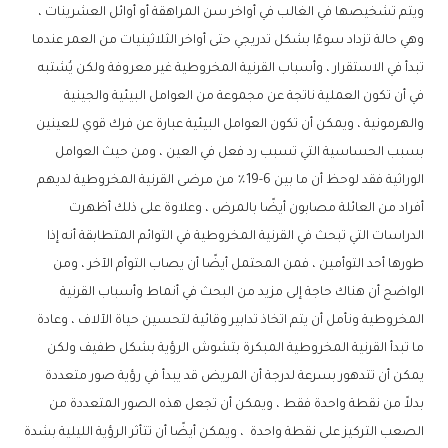
ويتم تشخيصها في الغالب في أواخر سن المراهقة أو أوائل العشرينات ،
وهي حالة تزداد سوءًا بشكل تدريجي حتى أواخر الثلاثينيات من العمر عندما
تبدأ في الاستقرار ، وأسباب القرنية المخروطية غير معروفة ولكن يُشتبه
في أن تكون العملية ناتجة عن مجموعة من العوامل البيئية والجينية
والهرمونية ، ويمكن أن تكون العوامل البيئية عبارة عن فرك قوي للعينين
بسبب الحساسية التي تسبب رد فعل في العين ، ومن حيث العوامل
الوراثية فقد لوحظ أن ما بين 6-19٪ من مرضى القرنية المخروطية لديهم
أفراد من العائلة مصابون أيضًا بالمرض ، وعلاوة على ذلك أظهرت
الدراسات التي تبحث في القرنية المخروطية في التوائم المتطابقة أنه إذا
طورها أحد التوأمين ، فمن المحتمل أيضًا أن يصاب التوأم الآخر ، ومن
الواضح أن هناك حاجة إلى مزيد من البحث في أنماط وأسباب القرنية
المخروطية ونأمل أن يتم اتخاذ تدابير وقائية لتحسين حياة الآلاف ، وعادة
ما تبدأ القرنية المخروطية المبكرة بتشوش الرؤية بشكل طفيف ولكن
يمكن أن تتدهور بسرعة لدرجة أن المريض قد يبدأ في رؤية صور متعددة
بدلاً من نقطة واحدة فقط ، ويمكن أن تجعل هذه الصور المتعددة من
الصعب التركيز على نقطة واحدة ، ويمكن أيضًا أن تتأثر الرؤية الليلية بشدة