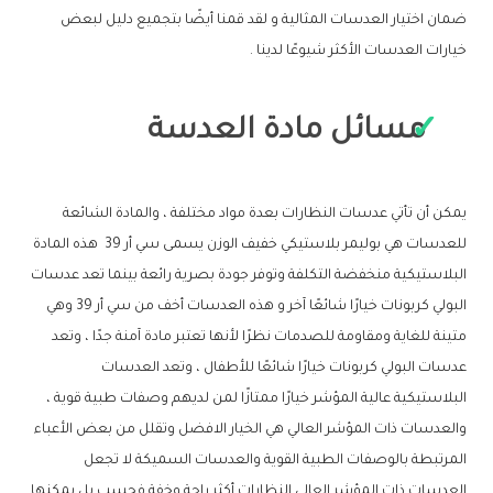
ضمان اختيار العدسات المثالية و لقد قمنا أيضًا بتجميع دليل لبعض
خيارات العدسات الأكثر شيوعًا لدينا .
مسائل مادة العدسة
يمكن أن تأتي عدسات النظارات بعدة مواد مختلفة ، والمادة الشائعة
للعدسات هي بوليمر بلاستيكي خفيف الوزن يسمى سي أر 39 هذه المادة
البلاستيكية منخفضة التكلفة وتوفر جودة بصرية رائعة بينما تعد عدسات
البولي كربونات خيارًا شائعًا آخر و هذه العدسات أخف من سي أر 39 وهي
متينة للغاية ومقاومة للصدمات نظرًا لأنها تعتبر مادة آمنة جدًا ، وتعد
عدسات البولي كربونات خيارًا شائعًا للأطفال ، وتعد العدسات
البلاستيكية عالية المؤشر خيارًا ممتازًا لمن لديهم وصفات طبية قوية ،
والعدسات ذات المؤشر العالي هي الخيار الافضل وتقلل من بعض الأعباء
المرتبطة بالوصفات الطبية القوية والعدسات السميكة لا تجعل
العدسات ذات المؤشر العالي النظارات أكثر راحة وخفة فحسب بل يمكنها