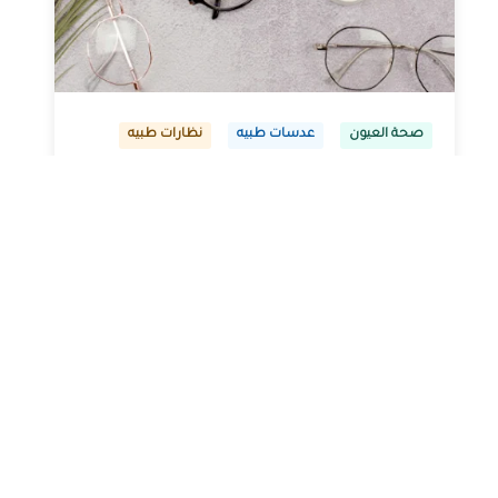
صحة العيون
عدسات طبيه
نظارات طبيه
النظارات ثنائية البؤرة (التقدمية
ونظارات القراءة)
مارس 13, 2024
Alaa Elkasass