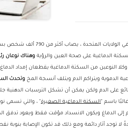
، يصاب أكثر من 790 ألف شخص بسكتة دماغية كل عام.
سكتة الدماغية على صحة العين والرؤية
وهناك نوعان رئ
كلا النوعين من السكتة الدماغية يقطعان إمداد الدماغ
عية الدموية ويتراكم الدم ويتلف أنسجة المخ
وتحدث السك
ئع على الدم ولكن يمكن أن تشكل الترسبات الدهنية جل
البًا باسم "
السكتة الدماغية الصغيرة
لدم إلى الدماغ ويكون الانسداد مؤقت فقط ويعود تدفق ال
ا توجد آثار دائمة ومع ذلك قد تكون الإصابة بنوبة نقص 