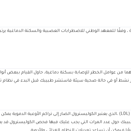
 وفقًا للمعهد الوطني للاضطرابات العصبية والسكتة الدماغية يرتب
ا من عوامل الخطر للإصابة بسكتة دماغية، حاول القيام ببعض أنواع ا
يمكن أن يؤدي كوليسترول البروتين الدهني منخفض الكثافة (LDL) ،الذي يعتبر الكوليسترول الضار إلى تر
 طبيبك حول عدد المرات التي يجب عليك فيها فحص الكوليسترول قد يع
ا فيمكن أن تساعد تعديلات النظام الغذائي والأدوية.