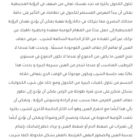
تناول الكحول بكثرة قد تجد نفسك تعاني من ضعف في الرؤية المحيطية
يمكن أن يبدأ التعرض المستمر للكحول في نظامك في التأثير على حافة
مجالك البصري مما يتركك في حالة رؤية نفقية يمكن أن يؤدي فقدان الرؤية
المحيطية إلى جعل عددًا من المهام اليومية معقدة وخطيرة ناهيك عن
تركك غير آمن للقيادة من الآثار الجانبية الشائعة للشرب ، مرض جفاف
العين أو تفاقم آثار جفاف العين الموجودة مسبقًا ، ويحدث هذا عندما لا
تنتج العين ما يكفي من الدموع أو عندما لا تكون الدموع في مستوى
الترطيب المناسب أو عندما تتبخر من العين بسرعة كبيرة و يحدث هذا
غالبًا بعد جلسة الشرب ويكون موجودًا في الوقت الذي يتعافى خلاله
الجسم من تناول كميات كبيرة من الكحول ومع ذلك فإن شرب الكحوليات
بشكل متكرر على مدى فترة طويلة من الزمن يمكن أن يؤدي إلى تطور
جفاف العين المزمن مما يسبب عدم الراحة وتشوش الرؤية ، ويمكن أن
يأتي هذا أيضًا مع احمرار العين وهو أحد الآثار الجانبية الأخرى للشرب بكثرة
تتمدد الأوعية الدموية في عينيك وتصبح أكثر وضوحًا ويمكن أن تؤدي أيضًا
إلى تغيرات في ضغط الدم أو ضغط العين و يزداد خطر إصابتك بإعتام
عدسة العين والضمور البقعي المرتبط بالعمر بشكل ملحوظ كلما شربت