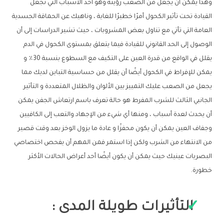
وهذا يمكن أن يجعل من الصعب رؤيته وهو أحد الأسباب التي تجعل
القيادة تحت تأثير الكحول أمرًا خطيرًا للغاية ، وناهيك عن الحماقة الجسدية
العامة التي تأتي مع تناول بعض المشروبات ، حيث تشير الدراسات إلى أن
الوصول إلى الحد القانوني للقيادة فيما يتعلق بمستوى الكحول في الدم
يقلل في الواقع من قدرة العين على التكيف مع السطوع بنسبة 30٪ و
يمكن للإفراط في الكحول أيضًا أن يقلل من حساسية التباين لديك مما
يجعل من الصعب عليك التمييز بين الألوان والظلال المتعددة و التأثير
الجانبي الثالث للشرب المفرط هو حالة تعرف باسم ارتعاش الجفن يمكن
أن يحدث لعدة أسباب ، ومنها أي شيء من الإجهاد والتعب إلى الكافيين
وجفاف العين يمكن أن يكون محفزًا و عادة ما يزول الوخز بعد وقت قصير
من الانتهاء من الشرب ولكن إذا استمر فمن المهم أن يفحص اختصاصي
البصريات عينيك حيث يمكن أن يكون أيضًا أحد أعراض الحالات الأكثر
خطورة.
التأثيرات طويلة المدى :