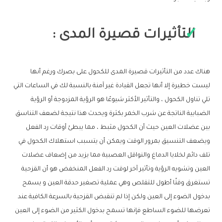
التأثيرات قصيرة المدى :
هناك عدد من التأثيرات قصيرة المدى للكحول على بصرك ورغم أنها
ليست خطيرة إلا أنها تجعل القيادة غير آمنة بالنسبة لك في الساعات التي
تلي تناول الكحول ، والتأثير الأكثر شيوعًا هو الرؤية المزدوجة أو الرؤية
الضبابية الناتجة عن شرب الخمر بكثرة ويحدث هذا نتيجة لضعف التناسق
بين عضلات العين حيث أن الكحول مثبط ، مما يبطئ أوقات رد الفعل
ويضعف التنسيق بمرور الوقت ويمكن أن يتسبب استهلاك الكحول في
تلف دائم لخلايا الدماغ والنواقل العصبية مما يزيد من إضعاف عضلات
العين وتشويه الرؤية وتأثير آخر لوقت رد الفعل المنخفض هو أن القزحية
تستغرق وقتًا أطول للتقلص وهي عملية تصغير حدقة العين و يسمح
بدخول الضوء إلى العين ولكن إذا لم تنقبض القزحية بالسرعة الكافية عند
تعرضها للضوء الساطع فإنها تسمح بدخول الكثير من الضوء إلى العين