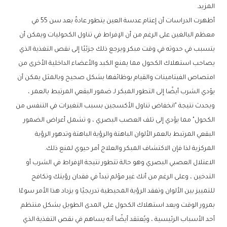
المزيد.
أظهرت الدراسات أن إعتام عدسة العين يتطور عادةً بعد سن 55 في
معظم البالغين على الرغم من أن الإفراط في تناول الكحوليات ويمكن أن
يتسبب في حدوثه في وقت مبكر ويرجع ذلك جزئيًا إلى نقص التغذية الذي
يصاحب استهلاك الكحول مما يمنع الكبد والأعضاء الداخلية الأخرى من
امتصاص الفيتامينات والقيام بوظائفها بشكل صحيح وبالمثل يمكن أن
يؤدي الشرب أيضًا إلى التطور المبكر لـ ضمور البقعي المرتبط بالعمر ،
ويحدث نتيجة "انخفاض تناول الأكسجين بسبب التغيرات في التنفس من
الكحول" مما يؤدي إلى تلف العصب البصري ، و تشمل أعراض الضمور
البقعي المرتبط بالعمر الألوان الباهتة والرؤية الباهتة وتدهور الرؤية
المركزية لذا فإن الاكتشاف المبكر والعلاج أمر حيوي لمنع ذلك.
الاعتلال العصبي البصري وهو حالة تتطور نتيجة الإفراط في الشرب أو
التدخين ، وعلى الرغم من أنك غير مؤلم تبدأ في فقدان رؤيتك وتكافح
للتمييز بين الألوان وتفقد الرؤية المحيطية تدريجيًا و يزداد هذا الأمر سوءًا
بمرور الوقت ويعد استهلاك الكحول على المدى الطويل بشكل منتظم
أحد الأسباب الرئيسية ، ويُعتقد أيضًا أنه يساهم في نقص التغذية الذي