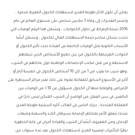
يمكن أن تكون الآثار طويلة المدى لاستهلاك الكحول المفرط مدمرة ،
وتشير التقديرات إلى وفاة 3 ملايين شخص على مستوى العالم في عام
2016 نتيجة الإفراط في تناول الكحوليات ، ويشمل هذا الرقم الوفيات التي
تحدث بشكل مباشر نتيجة الاستهلاك العالي للكحول ، ويشمل أيضًا
الأسباب الثانوية مثل الوفيات الناجمة عن القيادة تحت تأثير الكحول أو
الحوادث المرتبطة بالكحول من بين جميع الأشخاص الذين شملهم
الاستطلاع من قبل مكتب الإحصاءات الوطنية حول عاداتهم في الشرب
،وهو شرب ما يقرب من 1 من كل 10 أشخاص الكحول في خمسة أيام أو
أكثر في الأسبوع السابق للمقابلة علاوة على ذلك تقدر مراكز السيطرة على
الأمراض والوقاية منها أن الكحول مسؤول عن 10٪ من الوفيات بين
البالغين في سن العمل من الواضح أن الشرب المتكرر ليس نادرًا في
المملكة المتحدة ، يدرك الناس في الغالب آثاره السلبية طويلة المدى
عندما يتعلق الأمر بمخاطر الإصابة بسرطان الكبد والسمنة وصفات
الإدمان ومن المعروف أيضًا أن الشرب والقيادة أمران في غاية الخطورة
نظرًا للتأثيرات قصيرة المدى لاستهلاك الكحول بعد عدة سنوات من