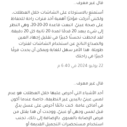
‏قال غير معرف…
أستمتع بالاسترخاء على الشاشات خلال العطلات،
ولكنني أدركت مؤخرًا أهمية أخذ فترات راحة للحفاظ
على صحة عينيّ. اتبعت قاعدة 20-20-20، وهي النظر
إلى شيء يبعد 20 قدمًا لمدة 20 ثانية كل 20 دقيقة.
لقد لاحظت تحسنًا كبيرًا في تقليل إجهاد العين
والصداع الناتج عن استخدام الشاشات لفترات
طويلة. هذا الأمر سهل للغاية ويمكن أن يحدث فرقًا
كبيرًا في راحتك
22 يوليو 2024 في 6:40 م
‏قال غير معرف…
أحد الأشياء التي أحرص عليها خلال العطلات هو عدم
لمس عينيّ باليدين غير النظيفة، خاصة عندما أكون
في أماكن عامة. كنت دائمًا أحرص على غسل يديّ
قبل لمس وجهي أو عينيّ، ووجدت أن هذا يقلل من
فرص الإصابة بالعدوى. بالإضافة إلى ذلك، تجنب
استخدام مستحضرات التجميل القديمة أو