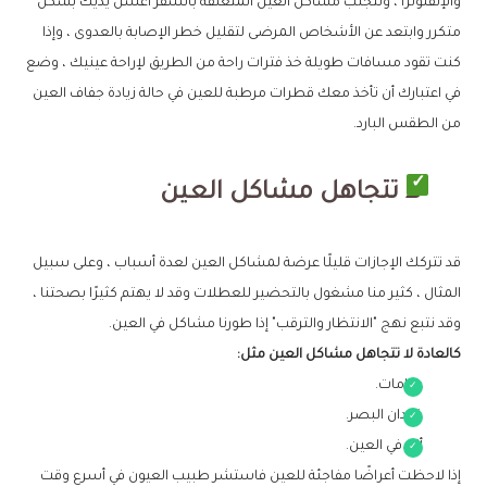
والإنفلونزا ، ولتجنب مشاكل العين المتعلقة بالسفر اغسل يديك بشكل
متكرر وابتعد عن الأشخاص المرضى لتقليل خطر الإصابة بالعدوى ، وإذا
كنت تقود مسافات طويلة خذ فترات راحة من الطريق لإراحة عينيك ، وضع
في اعتبارك أن تأخذ معك قطرات مرطبة للعين في حالة زيادة جفاف العين
من الطقس البارد.
لا تتجاهل مشاكل العين
قد تتركك الإجازات قليلًا عرضة لمشاكل العين لعدة أسباب ، وعلى سبيل
المثال ، كثير منا مشغول بالتحضير للعطلات وقد لا يهتم كثيرًا بصحتنا ،
وقد نتبع نهج "الانتظار والترقب" إذا طورنا مشاكل في العين.
كالعادة لا تتجاهل مشاكل العين مثل
:
عوامات.
فقدان البصر.
ألم في العين.
إذا لاحظت أعراضًا مفاجئة للعين فاستشر طبيب العيون في أسرع وقت