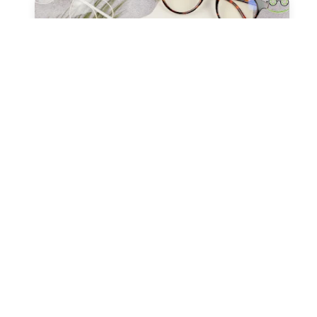
صحة العيون
عدسات طبيه
نظارات طبيه
النظارات ثنائية البؤرة (التقدمية
ونظارات القراءة)
مارس 13, 2024
Alaa Elkasass