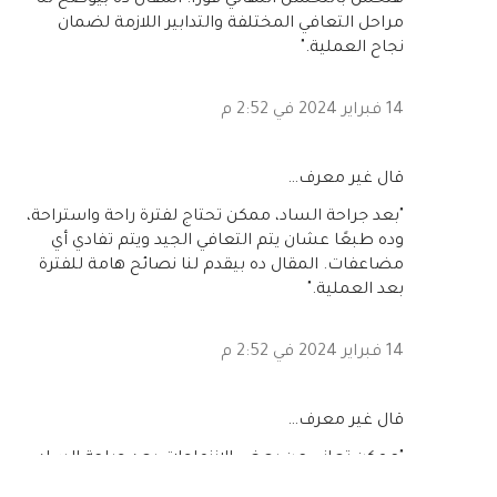
مراحل التعافي المختلفة والتدابير اللازمة لضمان
نجاح العملية."
14 فبراير 2024 في 2:52 م
‏قال غير معرف…
"بعد جراحة الساد، ممكن تحتاج لفترة راحة واستراحة،
وده طبعًا عشان يتم التعافي الجيد ويتم تفادي أي
مضاعفات. المقال ده بيقدم لنا نصائح هامة للفترة
بعد العملية."
14 فبراير 2024 في 2:52 م
‏قال غير معرف…
"ممكن تعاني من بعض الانزعاجات بعد جراحة الساد،
زي الشعور بالجفاف أو الحساسية للضوء. الموضوع