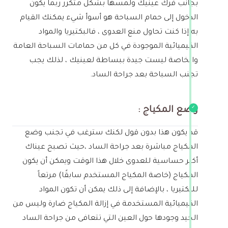
بجانب فرك عينيك ولمسها بشكل متكرر ربما يكون
الدخول إلى حمام السباحة هو أسوأ شيء يمكنك القيام
به إذا كنت تحاول منع العدوى ، فالبكتيريا والمواد
الكيميائية الموجودة في كل من حمامات السباحة العامة
والخاصة ليست جيدة ببساطة لعينيك ، لذلك يجب
تجنب السباحة بعد جراحة الساد.
وضع المكياج :
قد يكون هذا بدون قول لكنك سترغب في تجنب وضع
المكياج مباشرة بعد جراحة الساد ،حيث تصبح عيناك
أكثر حساسية للعدوى خلال هذا الوقت ويمكن أن يكون
المكياج (خاصة المكياج المستخدم سابقًا) مرتعاً
للبكتيريا ، بالإضافة إلى ذلك يمكن أن تكون المواد
الكيميائية المستخدمة في إزالة المكياج ضارة وليس من
الجيد وجودها حول العين التي تتعافى من جراحة الساد