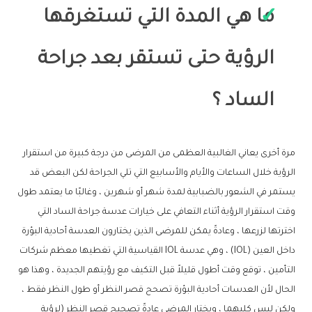
ما هي المدة التي تستغرقها
الرؤية حتى تستقر بعد جراحة
الساد ؟
مرة أخرى يعاني الغالبية العظمى من المرضى من درجة كبيرة من استقرار
الرؤية خلال الساعات والأيام والأسابيع التي تلي الجراحة لكن البعض قد
يستمر في الشعور بالضبابية لمدة شهر أو شهرين ، وغالبًا ما يعتمد طول
وقت استقرار الرؤية أثناء التعافي على خيارات عدسة جراحة الساد التي
اخترتها لزرعها ، وعادةً يمكن للمرضى الذين يختارون العدسة أحادية البؤرة
داخل العين (IOL) ، وهي عدسة IOL القياسية التي تغطيها معظم شركات
التأمين ، توقع وقت أطول قليلاً قبل التكيف مع رؤيتهم الجديدة ، وهذا هو
الحال لأن العدسات أحادية البؤرة تصحح قصر النظر أو طول النظر فقط ،
ولكن ليس كليهما ، ويختار المرضى عادةً تصحيح قصر النظر (لرؤية