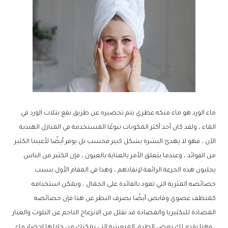
ماء الورد هو ماء منكه عطري يتم تحضيره عن طريق نقع بتلات الورد في
الماء ، ولقد كان أحد أكثر المكونات تنوعًا المستخدمة في المنازل الهندية
الآن ، فهو لا يهدئ البشرة بشكل كبير فحسب بل يوفر أيضًا لأعيننا الكثير
من الفوائد ، وعندما يتعلق الأمر بالعناية بالعيون ، فإن الكثير من الناس
يجلبون هذه الجرعة الرائعة لإنقاذهم ، وهذا في المقام الأول بسبب
خصائصه المثرية التي تعود بالفائدة على الجمال ، ويمكن استخدامه
كمنظف عضوي وقابض أيضًا بصرف النظر عن هذا فإن خصائصه
المضادة للبكتيريا والمضادة قد تقلل من الانزعاج الناجم عن التلوث والغبار
، وهنا نقدم لك بعض الطرق المنعشة التي يمكنك من خلالها إحضار ماء