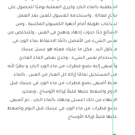
اشطفيه بالماء البارد وكرري العملية يوميًا للحصول على
نتائج فعالة ، واستخدمه كغسول للعين بعد العمل
لساعات طويلة أمام أجهزة الكمبيوتر المكتبية ، ومن
الشائع جدًا حدوث إجهاد وتهيج في العين ، وللتخلص من
نفس الشيء من الأفضل دائمًا الاحتفاظ بماء الورد في
متناول اليد ، فكل ما عليك فعله هو غسل عينيك
باستخدام نفس الشيء ، وخذي بعض الماء العادي
وأضيفى إليه بضع قطرات من ماء الورد البارد و ‏نظرًا لأنه
من المستحيل تمامًا إزالة كل الغبار من العين ، بالماء
فقط أضيفى بضع قطرات من ماء الورد في عينيك قبل
النوم واضغط عليها قليلاً لإزالة الأوساخ ، وبمجرد
الانتهاء من ذلك اغسلى وجهك بالماء البارد ، ثم أضيفى
بضع قطرات من ماء الورد في عينيك قبل النوم واضغط
عليها قليلاً لإزالة الأوساخ.