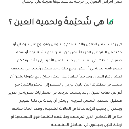
تصل أمراض العيون إلى مرحلة قد تفقد فيها قدرتك على الإبصار.
ما هي شُحيْمةٌ ولحمية العين ؟
هى رواسب من الدهون والكالسيوم والبروتين وهو نوع غير سرطاني أو
حميد من النمو على الجزء الأبيض من العين الذي يشبه نتوءًا أو بقعة
صفراء ، ويظهر في الغالب على جانب العين الأقرب إلى الأنف ويمكن
تطوير هذه الحالة في أي عمر ، ومع ذلك توجد بشكل رئيسي في منتصف
العمر وكبار السن ، وقد تبدأ الظفرة على شكل جناح ومع نموها يمكن أن
تختلف في مظهرها (من اللون الوردي والصغير إلى الأحمر والكبير) مع
أعراض جفاف العين ، وقد يتسبب تدريجيًا في اضطرابات بصرية عن طريق
تعطيل السطح الأملس للقرنية ، ويمكن أن يحدث في كلتا العينين
ويمكن أن يحجب الرؤية تمامًا في الحالات الشديدة ، وهذه الحالة شائعة
جدًا في الأشخاص الذين تعرضهم وظائفهم للأشعة فوق البنفسجية أو
أولئك الذين يعيشون في المناطق المشمسة.