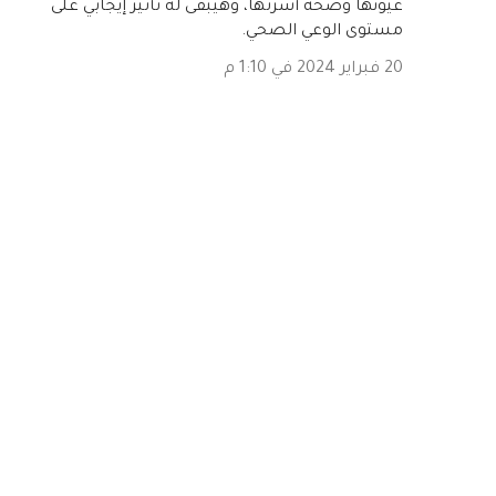
عيونها وصحة أسرتها، وهيبقى له تأثير إيجابي على
مستوى الوعي الصحي.
20 فبراير 2024 في 1:10 م
‏قال غير معرف…
شكرًا جزيلاً لجهودك في تقديم المعلومات القيمة
والشاملة عن الأشعة البنفسجية وتأثيرها على
العين، ونتمنى المزيد من التوعية في هذا المجال.
20 فبراير 2024 في 1:10 م
إرسال تعليق