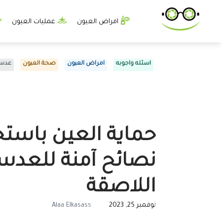
امراض العيون
عمليات العيون
اسئله واجوبه
امراض العيون
صحة العيون
عدسا
حماية العين باستخ
نصائح آمنة للعدس
اللاصقة
نوفمبر 25, 2023
Alaa Elkasass