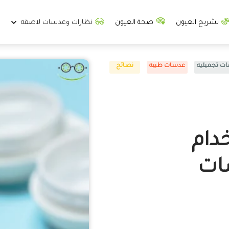
تشريح العيون
صحة العيون
نظارات وعدسات لاصقه
ت تجميليه
عدسات طبيه
نصائح
دام
ات