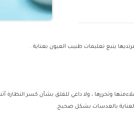
تديها يتبع تعليمات طبيب العيون بعناية .
اءمتها وتحررها ، ولا داعي للقلق بشأن كسر النظارة أث
 العناية بالعدسات بشكل صحيح.