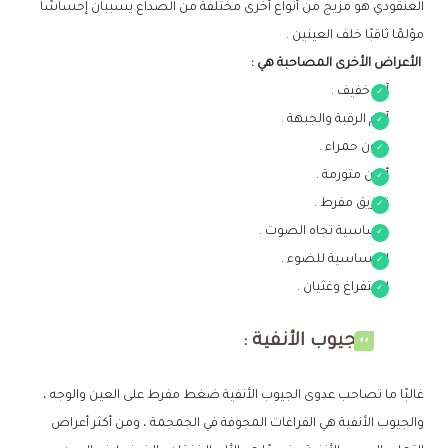
العنقودي هو مزيج من أنواع أخرى مختلفة من الصداع يسببان إحساسًا
مؤلمًا ثاقبًا خلف العينين .
الأعراض الأخرى المصاحبة هي :
آلم خفيف .
آلام الرقبة والجبهة .
عيون حمراء .
أعين متورمة .
تمزيق مفرط .
حساسية تجاه الصوت .
الحساسية للضوء .
استفراغ وغثيان .
الجيوب الأنفية :
غالبًا ما تصاحب عدوى الجيوب الأنفية ضغط مفرط على العين والوجه ،
والجيوب الأنفية هي الفراغات المجوفة في الجمجمة ، ومن أكثر أعراض