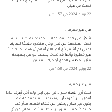
على متابعة وضعي الصحي والاهتمام بأي تغيرات
تحدث في عيني
22 يونيو 2024 في 1:57 ص
‏قال غير معرف…
شكرًا على هذه المعلومات المفيدة. تعرضت لنزيف
تحت الملتحمة من قبل وكان منظره مقلقًا للغاية،
لكنني لم أشعر بأي ألم. الآن أفهم أن هذه الحالة غالبًا
غير خطيرة وأنها قد تحدث بسبب عوامل بسيطة
مثل العطس القوي أو فرك العينين
22 يونيو 2024 في 1:58 ص
‏قال غير معرف…
كنت أرى بقعة حمراء في عين ابني ولم أكن أعرف ماذا
أفعل. الآن أعرف أن نزيف تحت الملتحمة عادةً ما
يكون غير ضار ويختفي من تلقاء نفسه. سأراقب
حالته وأتجنب القلق الزائد طالما أنه لا يعاني من أي