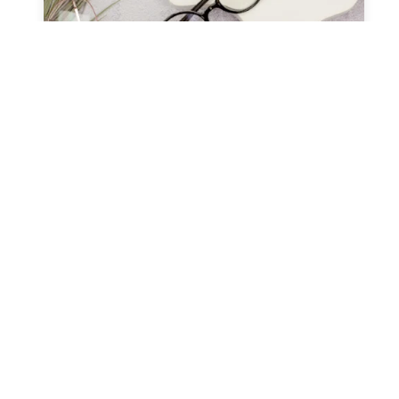
صحة العيون
عدسات طبيه
نظارات طبيه
النظارات ثنائية البؤرة (التقدمية
ونظارات القراءة)
مارس 13, 2024
Alaa Elkasass