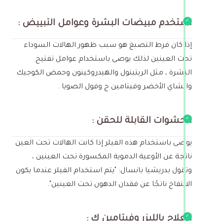
استخدم مبيضات البشرة وعوامل التبييض :
إذا كان فرط التصبغ هو سبب ظهور الهالات السوداء
تحت العينين لذلك يوصى باستخدام عوامل تفتيح
البشرة ، مثل الريتينول والهيدروكينون وحمض الكوجيك
والشاي الأخضر وفيتامين ج وفول الصويا .
الحشوات القابلة للحقن :
يوصى باستخدام هذه الفيلر إذا كانت الهالات تحت العين
ناتجة عن الأوعية الدموية المكسورة تحت العينين ،
وتقول بدريشيا بانسال: "يتم استخدام الفيلر عندما يكون
الانتفاخ ناتجًا عن فقدان الدهون تحت العينين".
العلاج بالليزر وفيتامين ك :