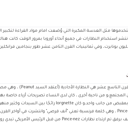
 القراءة واستخدموها مثل العدسة المكبرة التي وُضعت امام مواد القراءة لتكبي
مخترع غير معروف، و انتشر استخدام النظارات في جميع أنحاء أوروبا بمرور الوقت
ن بونابرت، وفي ثمانينيات القرن الثامن عشر طور بنجامين فرانكلين
كانت القطعة الأكثر شهرة من النظ
ن المجتمع،و من ناحية أخرى ، كان لدى النساء تصريحات أزياء خاصة ب
ظهور ما يسمى بـ lorgnette ، وهما عدستان في إطار مثبتة بمقبض من جانب و
إكسسوار أزياء منه مساعدة بصرية،وتم تطوير نظارات Pince-nez ، وهي كلمة فرنسية تعني "أنف قرصي" 
 من قبل الرئيس الأمريكي تيدي روزفلت.