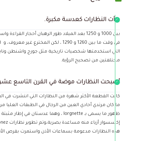
بدأت النظارات كعدسة مكبرة.
بين 1000 و 1250 بعد الميلاد طور الرهبان أحجار
في وقت ما بين 1260 و 1290 ، لكن ال
التي استخدمتها شخصيات تاريخية مثل جورج واشنطن ونابليو
مختلفتين من تصحيح الرؤية.
أصبحت النظارات موضة في القرن التاسع عشر.
ما كان مرتدي أحادي العين من الرجال في الطبقات العليا م
هذه النظارات مدعومة بسماعات الأذن واستمرت بقرص الأنف برفق تم ارتداء نظارات Pince-nez