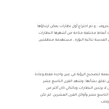
ر الحروف ، و تم اختراع أول نظارات يمكن ارتداؤها
 كانت هناك أنماط مختلفة متاحة من أشهرها النظارات
 العدسة ثنائية البؤرة ، مستهدفة منطقتين
ارات التي انتشرت في القرن التاسع عشر هي النظارة الأحادية (أعتقد السيد Peanut) ، وهي مصممة لتصحيح الرؤية في عين واحدة فقط،وعادة
هن تقلق بشأنها، وشهد القرن التاسع عشر
احد،و كان lorgnette رائجًا بين السيدات وكثير منهن لا يرتدين النظارات وبالتالي كان أكثر من
وانتشرت في أواخر القرن التاسع عشر وأوائل القرن العشرين. لم تكن