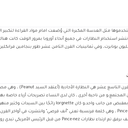
 القراءة واستخدموها مثل العدسة المكبرة التي وُضعت امام مواد القراءة لتكبي
مخترع غير معروف، و انتشر استخدام النظارات في جميع أنحاء أوروبا بمرور الوقت
ن بونابرت، وفي ثمانينيات القرن الثامن عشر طور بنجامين فرانكلين
كانت القطعة الأكثر شهرة من النظ
ن المجتمع،و من ناحية أخرى ، كان لدى النساء تصريحات أزياء خاصة ب
ظهور ما يسمى بـ lorgnette ، وهما عدستان في إطار مثبتة بمقبض من جانب و
إكسسوار أزياء منه مساعدة بصرية،وتم تطوير نظارات Pince-nez ، وهي كلمة فرنسية تعني "أنف قرصي" 
 من قبل الرئيس الأمريكي تيدي روزفلت.