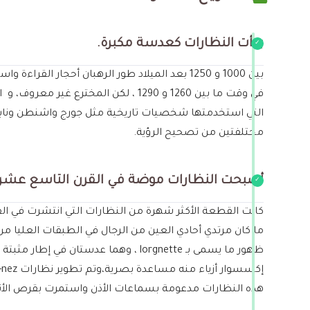
بدأت النظارات كعدسة مكبرة.
بين 1000 و 1250 بعد الميلاد طور الرهبان أحجار
في وقت ما بين 1260 و 1290 ، لكن ال
التي استخدمتها شخصيات تاريخية مثل جورج واشنطن ونابليو
مختلفتين من تصحيح الرؤية.
أصبحت النظارات موضة في القرن التاسع عشر.
ما كان مرتدي أحادي العين من الرجال في الطبقات العليا م
هذه النظارات مدعومة بسماعات الأذن واستمرت بقرص الأنف برفق تم ارتداء نظارات Pince-nez