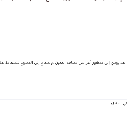
ا قد يؤدي إلى ظهور أعراض جفاف العين ،ونحتاج إلى الدموع للحفاظ 
في السن.