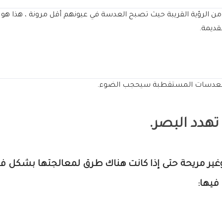
لعظمى من البالغين فوق سن 45 في النضال من الرؤية القريبة حيث تصبح العدسة في عيونهم أقل 
قديمة.
اء العدسات المستقطبة سيحجب الضوء.
تهدد البصر.
ير مريحة حتى إذا كانت هناك طرق لمعالجتها بشكل ف
فيها: