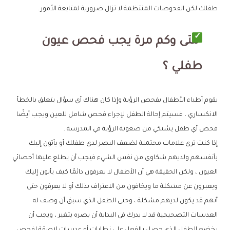
طفلك لكن الفحوصات المنتظمة لا تزال ضرورية لمتابعة الأمور .
متى وكم مرة يجب فحص عيون
طفلي ؟
يقوم أطباء الأطفال بفحص الرؤية وإذا كان هناك أي سؤال يتعلق بالخطأ
الانكساري ، فسيتم إحالة الطفل لإجراء فحص شامل للعين ويجب أيضًا
فحص أي طفل يشتكي من صعوبة الرؤية في المدرسة .
إذا كنت ترى علامات محتملة لضعف البصر لدى طفلك أو يأتون إليك
بأنفسهم ولديهم شكاوى من نفس الشيء فيجب أن يطلع عليها أخصائي
العيون ، ولكن الحقيقة هي أن الأطفال لا يعرفون دائمًا كيف يأتون إليك
ويعبرون عن مشكلة ما ويخافون من الاعتراف بذلك أو لا يعرفون حتى
أنهم قد يكون لديهم مشكلة ، وحتى الطفل الذي سبق أن وصف له
العدسات التصحيحية قد لا يدرك في البداية أن بصره يتغير ، ويجب أن
يخضع الطفل الذي حصل بالفعل على نظارات أو عدسات لاصقة لفحص