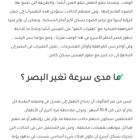
الوقت ، وعندما ينمو الطفل تنمو العين أيضًا ، والطريقة التي تضع بها
الضوء القادم إليها ، وفي معظم الحالات ستؤدي هذه التغييرات إلى جعل
الرؤية أسوأ مع تركيز الضوء بشكل أكبر أمام الشبكية ، ويمكن أن تؤثر فترة
المراهقة المبكرة مع "طفرات النمو" على العينين أيضًا وعادةً ما يُلاحظ
تدهور قصر النظر الأسرع في هذا الوقت تقريبًا ، ومع بلوغنا سن الرشد ،
وفي أواخر سن المراهقة وأوائل العشرينات ، تميل التغيرات في البصر إلى
التباطؤ إلى حد كبير مع تطور العينين بشكل كامل .
ما مدى سرعة تغير البصر ؟
ليس من غير المألوف أن يحتاج الطفل إلى تعديل في وصفته الطبية كل
عام أو حتى كل 8-10 أشهر ، ويرجى ملاحظة مرة أخرى أن الأطفال
المختلفين سيكون لديهم حالات مختلفة قد تؤثر على رؤيتهم أو قد تتغير
هياكل عيونهم بمعدلات مختلفة ، ومن غير المحتمل حتى في الحالات التي
تتحرك بشكل أسرع أن يكون هناك شيء أساسي يتسبب في تدهور رؤية