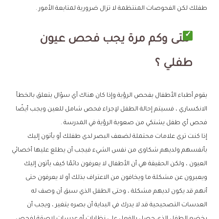
طفلك لكن الفحوصات المنتظمة لا تزال ضرورية لمتابعة الأمور .
متى وكم مرة يجب فحص عيون
طفلي ؟
يقوم أطباء الأطفال بفحص الرؤية وإذا كان هناك أي سؤال يتعلق بالخطأ
الانكساري ، فسيتم إحالة الطفل لإجراء فحص شامل للعين ويجب أيضًا
فحص أي طفل يشتكي من صعوبة الرؤية في المدرسة .
إذا كنت ترى علامات محتملة لضعف البصر لدى طفلك أو يأتون إليك
بأنفسهم ولديهم شكاوى من نفس الشيء فيجب أن يطلع عليها أخصائي
العيون ، ولكن الحقيقة هي أن الأطفال لا يعرفون دائمًا كيف يأتون إليك
ويعبرون عن مشكلة ما ويخافون من الاعتراف بذلك أو لا يعرفون حتى
أنهم قد يكون لديهم مشكلة ، وحتى الطفل الذي سبق أن وصف له
العدسات التصحيحية قد لا يدرك في البداية أن بصره يتغير ، ويجب أن
يخضع الطفل الذي حصل بالفعل على نظارات أو عدسات لاصقة لفحص