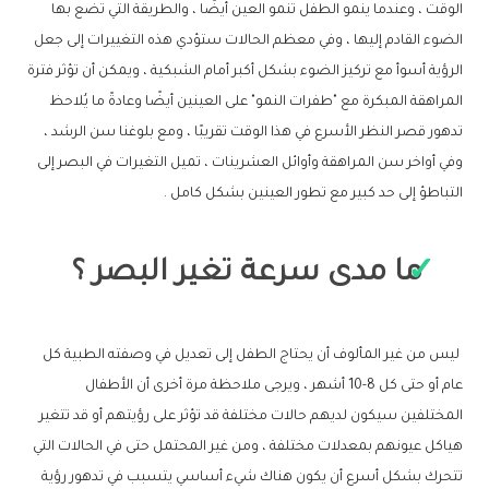
الوقت ، وعندما ينمو الطفل تنمو العين أيضًا ، والطريقة التي تضع بها
الضوء القادم إليها ، وفي معظم الحالات ستؤدي هذه التغييرات إلى جعل
الرؤية أسوأ مع تركيز الضوء بشكل أكبر أمام الشبكية ، ويمكن أن تؤثر فترة
المراهقة المبكرة مع "طفرات النمو" على العينين أيضًا وعادةً ما يُلاحظ
تدهور قصر النظر الأسرع في هذا الوقت تقريبًا ، ومع بلوغنا سن الرشد ،
وفي أواخر سن المراهقة وأوائل العشرينات ، تميل التغيرات في البصر إلى
التباطؤ إلى حد كبير مع تطور العينين بشكل كامل .
ما مدى سرعة تغير البصر ؟
ليس من غير المألوف أن يحتاج الطفل إلى تعديل في وصفته الطبية كل
عام أو حتى كل 8-10 أشهر ، ويرجى ملاحظة مرة أخرى أن الأطفال
المختلفين سيكون لديهم حالات مختلفة قد تؤثر على رؤيتهم أو قد تتغير
هياكل عيونهم بمعدلات مختلفة ، ومن غير المحتمل حتى في الحالات التي
تتحرك بشكل أسرع أن يكون هناك شيء أساسي يتسبب في تدهور رؤية