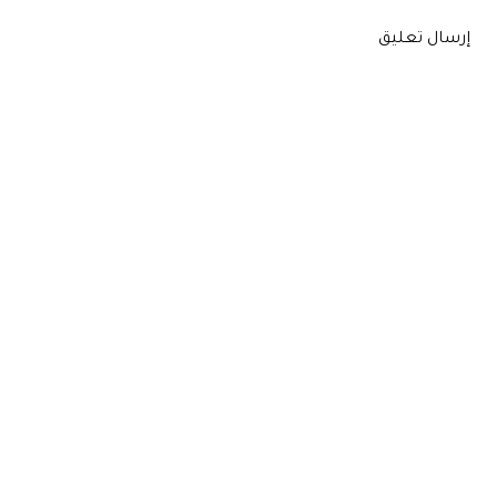
إرسال تعليق
المشاركات الشائعة من هذه المدونة