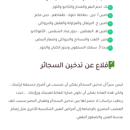
الزنك: لحم البقر والمحار والكاجو واللوز .
فيتامين أ: جزر ، بطاطا حلوة ، طماطم ، جبن ماعز .
فيتامين ج: البرتقال والفراولة والفلفل والبروكلي .
فيتامين هـ: اليقطين ، بذور عباد الشمس ، الأفوكادو .
اللوتين: اللفت والسبانخ والبروكلي وصفار البيض .
أوميجا 3: سمك السلمون وبذور الكتان والجوز .
الإقلاع عن تدخين السجائر
ليس سراً أن تدخين السجائر يمكن أن يتسبب في أضرار جسيمة لرئتيك ،
ولكن هذه العادة يمكن أن تكون ضارة للغاية لعينيك ورؤيتك ، حيث
ربطت دراسات لا حصر لها بين تدخين السجائر وفقدان البصر بسبب تلف
العصب البصري بالإضافة إلى أمراض العين التنكسية الأخرى مثل إعتام
عدسة العين والضمور البقعي .