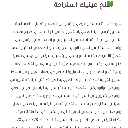
امنح عينيك استراحة
سواء كنت تقرأ بشكل عرضي أو تركز على مهمة أو تعمل أمام شاشة
الكمبيوتر فإن أعيننا تعمل باستمرار بجد في الوقت الحالي أصبح معظم
الناس على دراية بـ "متلازمة عين الكمبيوتر" أو إجهاد العين الرقمي لكن
وقت الشاشة ليس الشيء الوحيد الذي يجب أن نضعه في الاعتبار عندما
يتعلق الأمر بصحة أعيننا ، و يمكن أن يتسبب التركيز على أي شيء لفترة
طويلة من الوقت دون إعطاء عينيك راحة في أي شيء الي التهيج العام
والجفاف و الصداع ونوبات الدوار وكلها أعراض إجهاد العين و من أبسط
الطرق التي يمكنك تجنب إجهاد العين بها هي أخذ فترات راحة متكررة من
الوميض ، والوميض المتعمد كل ساعة يشار إليها باسم الجرش الجفن
الوميض ضروري في نشر الفيلم المسيل للدموع والحفاظ على تليين
العينين بشكل صحيح عند استخدام الأجهزة الرقمية ، وينخفض معدل
وميضنا من 20 ومضة في الدقيقة إلى 5 ومضات في الدقيقة لتخفيف
نظام التركيز الخاص بك ، ويمكنك ممارسة قاعدة 20-20-20. كل 20