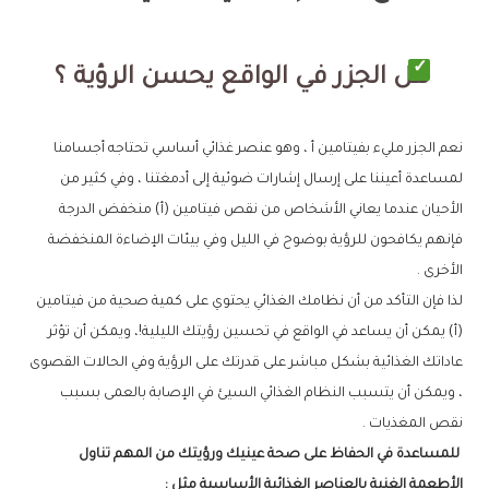
هل الجزر في الواقع يحسن الرؤية ؟
نعم الجزر مليء بفيتامين أ ، وهو عنصر غذائي أساسي تحتاجه أجسامنا
لمساعدة أعيننا على إرسال إشارات ضوئية إلى أدمغتنا ، وفي كثير من
الأحيان عندما يعاني الأشخاص من نقص فيتامين (أ) منخفض الدرجة
فإنهم يكافحون للرؤية بوضوح في الليل وفي بيئات الإضاءة المنخفضة
الأخرى .
لذا فإن التأكد من أن نظامك الغذائي يحتوي على كمية صحية من فيتامين
(أ) يمكن أن يساعد في الواقع في تحسين رؤيتك الليلية!، ويمكن أن تؤثر
عاداتك الغذائية بشكل مباشر على قدرتك على الرؤية وفي الحالات القصوى
، ويمكن أن يتسبب النظام الغذائي السيئ في الإصابة بالعمى بسبب
نقص المغذيات .
للمساعدة في الحفاظ على صحة عينيك ورؤيتك من المهم تناول
الأطعمة الغنية بالعناصر الغذائية الأساسية مثل :