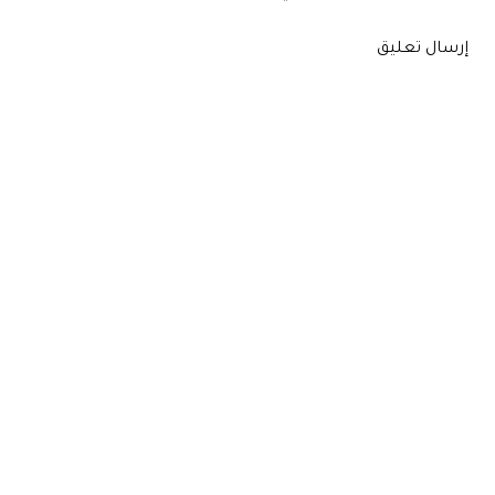
إرسال تعليق
المشاركات الشائعة من هذه المدونة