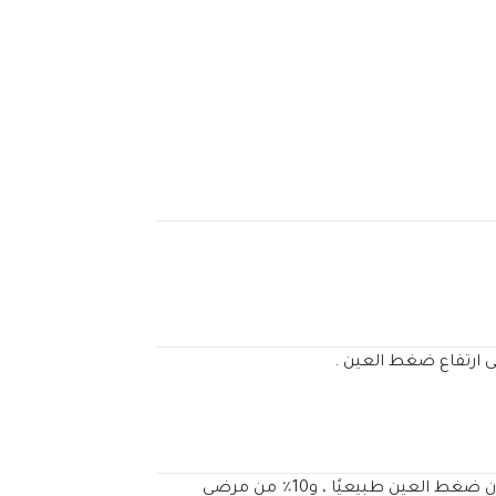
لى ارتفاع ضغط العين .
والذي ليس له دائمًا سبب واضح ، ويمكن أن يكون هناك تلف في العصب البصري مشابه لما قد تراه في حالة الجلوكوما حتى لو كان ضغط العين طبيعيًا ، و10٪ من مرضى