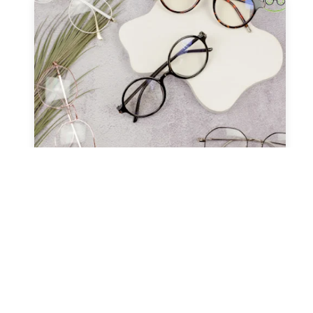
صحة العيون
عدسات طبيه
نظارات طبيه
النظارات ثنائية البؤرة (التقدمية
ونظارات القراءة)
مارس 13, 2024
Alaa Elkasass