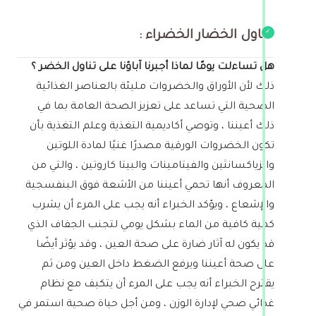
‏ تناول الخضار الخضراء :
هل تساءلت يومًا لماذا أجبرنا آباؤنا على تناول الخضر ؟
ذلك لأن الأوراق والخضروات مليئة بالعناصر الغذائية
الصحية التي تساعد على تعزيز الصحة العامة بما في
ذلك أعيننا ، وتوصي أكاديمية التغذية وعلم التغذية بأن
تكون الخضروات الورقية مصدرًا غنيًا لمادة اللوتين
والزياكسانثين والفيتامينات والبيتا كاروتين ، والتي من
المعروف أنها تحمي أعيننا من الأشعة فوق البنفسجية
والإشعاع ، و‏يؤكد الخبراء أنه يجب على المرء أن يشرب
كمية كافية من الماء بشكل يومي لتجنب الجفاف الذي
قد يكون له آثار ضارة على صحة العين ، وقد يؤثر أيضًا
على صحة أعيننا ويرفع الضغط داخل العين ومن ثم
يقترح الخبراء أنه يجب على المرء أن يتكيف مع نظام
غذائي صحي لإدارة الوزن ، ومن أجل حياة صحية استمر في