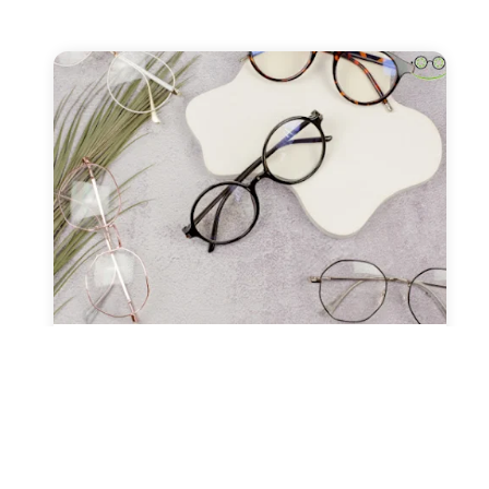
صحة العيون
عدسات طبيه
نظارات طبيه
النظارات ثنائية البؤرة (التقدمية
ونظارات القراءة)
مارس 13, 2024
Alaa Elkasass