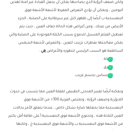
ولكن ضعف الرؤية الذي يصاحبها يمكن أن يجعل القيادة غير آمنة لهذين
اليومين ، ويمكن أن يؤدي التعرض المفرط لأشعة الأشعة فوق
البنفسجية ب أيضًا إلى ظهور كتل غير سرطانية على الصلبة ، الجزء
الأبيض من عينك ، ومن أعراض هذه الحالة جفاف العين ، حيث يتم
تعطيل الفيلم المسيل للدموع بسبب الكتلة الموجودة على الصلبة والتي
يمكن معالجتها بقطرات تزييت للعين ، والتعرض لأشعة الشمس
الساطعة هو السبب الرئيسي لتطوره والأعراض
هي
:
الحكة .
الحرق .
الإحساس بجسم غريب.
ويمكنه أيضًا تغيير المنحنى الطبيعي لمقلة العين مما يتسبب في حدوث
اللابؤرية وضعف الرؤية ، وتمتص القرنية 100٪ من الأشعة فوق
البنفسجية مما يجعلها ضارة بشكل خاص ، عندما يتعلق الأمر بحالات
العين الثلاثة هذه ، وتحتوي الأشعة فوق البنفسجية أ على طاقة أقل بكثير
من الأشعة فوق البنفسجية ب والأشعة فوق البنفسجية ج ، ولكنها