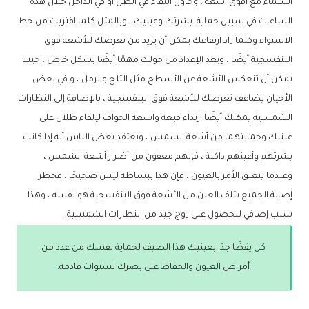
السماء مع أقوى أشعة ، وحاول البقاء في الظل أو في الداخل خلال هذه
الساعات في سبيل حماية بشرتك وعينيك ، وبالمثل كلما اقتربت من خط
الاستواء وكلما زاد ارتفاعك يمكن أن يزيد من تعرضك للأشعة فوق
البنفسجية أيضًا ، ويعد الإعداد من حولك مهمًا أيضًا بشكل خاص ، حيث
يمكن أن تنعكس الأشعة عن الأسطح مثل الثلج والرمل ، و في بعض
الأحيان يضاعف تعرضك للأشعة فوق البنفسجية ، بالإضافة إلى النظارات
الشمسية يمكنك أيضًا ارتداء قبعة واسعة الحواف لإلقاء ظلال على
عينيك وحمايتهما من أشعة الشمس ، ويعتقد بعض الناس أنه إذا كانت
بشرتهم وأعينهم داكنة ، فإنهم معفون من أضرار أشعة الشمس ،
وعندما يتعلق الأمر بالعيون ، فإن هذا ببساطة ليس صحيحًا ، فخطر
إصابة الجميع بتلف العين من الأشعة فوق البنفسجية هو نفسه ، وهذا
سبب إضافي للحصول على زوج جيد من النظارات الشمسية.
كن يقظًا جدًا بعينيك هذا الصيف لحماية نفسك من عدد من
أمراض العيون والحفاظ على بصرك لسنوات قادمة.