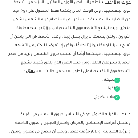
مع مرور الوقت
ستظهر آثار نقص الأوزون المقترن بالمزيد من الأشعة
فوق البنفسجية ، وفي الوقت الحالي يمكننا فقط الحصول على زوج جيد
من النظارات الشمسية والاستمرار في استخدام كريم الشمس بشكل
متحرّر ، ويتم ترشيح الأشعة فوق البنفسجية ب جزئيًا بواسطة طبقة
الأوزون ، ولكن بعضها لا يزال يصل إلينا ، وهذه الأشعة هي التي يمكن أن
تمنح بشرتنا توهجًا برونزيًا لطيفًا ، ولكن إذا تعرضنا للكثير من الأشعة
فوق البنفسجية ، فيمكنها أيضًا أن تسبب حروق الشمس وتزيد من خطر
الإصابة بسرطان الجلد ، ومن حيث الضرر الذي يلحق بأعيننا تشجع
الأشعة فوق البنفسجية على تطور العديد من حالات العين
مثل
:
الشحيمة .
الظفرة .
التهاب الضوئي .
والتهاب القرنية الضوئي هو في الأساس حروق الشمس في القرنية ،
وتشمل أعراضه الإحساس بالحرقان واحمرار العينين والعيون الدامعة
والرؤية الضبابية ، والآثار مؤقتة فقط ، ويجب أن تتضح في غضون يومين ،