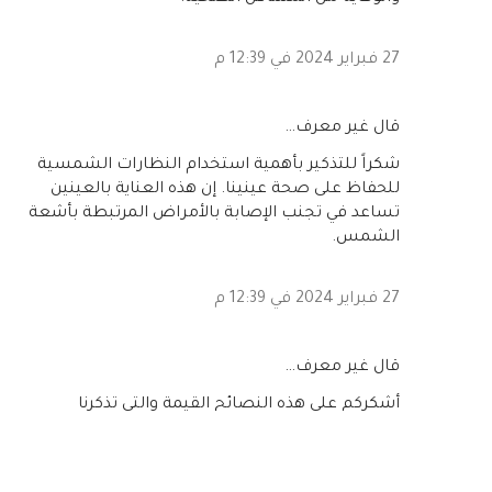
27 فبراير 2024 في 12:39 م
‏قال غير معرف…
شكراً للتذكير بأهمية استخدام النظارات الشمسية
للحفاظ على صحة عينينا. إن هذه العناية بالعينين
تساعد في تجنب الإصابة بالأمراض المرتبطة بأشعة
الشمس.
27 فبراير 2024 في 12:39 م
‏قال غير معرف…
أشكركم على هذه النصائح القيمة والتي تذكرنا
بأهمية الوقاية من أضرار أشعة الشمس على عينينا.
إن الاهتمام بصحة العينين يعكس الرعاية الشخصية
والصحية.