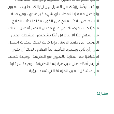
اذهب لفحوصات العين السنوية ومواعيد المتابعة ،
وراقب أيضًا رؤيتك في المنزل بين زياراتك لطبيب العيون
وتواصل معه إذا لاحظت أي شيء غير عادي ، وفي حالة
التشخيص ، ابدأ العلاج على الفور ، فكلما بدأت العلاج
مبكرًا كانت فرصتك في منع فقدان البصر أفضل ، لذلك
من المهم جدًا ألا تتجاهل أبدًا تشخيص مشكلة العين
المزمنة التي تهدد الرؤية ، وإذا كانت لديك شكوك احصل
على رأي ثانى وبمجرد التأكيد ابدأ العلاج ، لذلك أن تكون
استباقيًا مع العناية بالعيون هو الطريقة الوحيدة لتجنب
أن يتم أخذك على حين غرة إنها الطريقة الوحيدة للوقاية
من مشاكل العين المزمنة التي تهدد الرؤية.
مشاركة