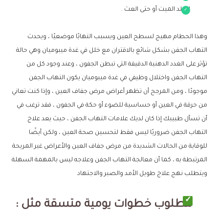
الجلد الميت أو حتى العث .
وهذا الحطام مهيج لسطح العين ويسبب التهابًا موضعيًا ، ويحدث
التهاب الجفن بشكل شائع بالاقتران مع خلل في غدة ميبوميان وهي حالة
تؤثر على الغدد الدهنية الدقيقة التي تبطن الجفون ، وعند وجود كل من
التهاب الجفن واختلال وظيفي في غدة ميبوميان يكون التهاب الجفن
موجودًا ، ومن المرجح أن تظهر أعراض مرض جفاف العين ، وإذا كنت تعاني
من حرقة في العين أو حساسية للضوء أو حكة في الجفون ، فقد ترغب في
أن تسأل طبيبك إذا كان لديك علامات التهاب الجفن ، حيث يعد علاج
التهاب الجفن ضروريًا ليس فقط لتحسين صحة العين ، ولكن أيضًا
للوقاية من الحالات الشديدة من مرض جفاف العين والأعراض غير المريحة
المرتبطة به ، كما أن معالجة التهاب الجفن وعلاجه ليس بالمهمة السهلة
ويتطلب نهج علاج طويل الأمد والصبر والاجتهاد
مطلوب خطوات يومية متسقة مثل :