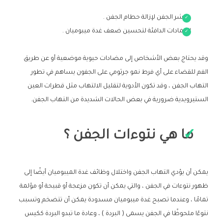
مقشر الجفن لإزالة حطام الجفن .
الكمادات الدافئة لتحسين ضعف غدة ميبوميان .
وقد يحتاج بعض الأشخاص إلى مضادات حيوية موضعية أو عن طريق
الفم للقضاء على أي فرط نمو جرثومي على الجفون يساهم في تطور
التهاب الجفن ، وقد تكون الأدوية لتقليل الالتهاب مثل قطرات العين
الستيرويدية ضرورية في بعض الحالات الشديدة من التهاب الجفن.
ما هي نتوءات الجفن ؟
يمكن أن يؤدي التهاب الجفن واختلال وظائف غدة الميبوميان أيضًا إلى
ظهور نتوءات في الجفن ، والتي يمكن أن تكون مزعجة أو قبيحة أو مؤلمة
تمامًا ، وعندما تصبح غدة ميبوميان مسدودة يمكن أن تتضخم وتسبب
نتوءًا ملحوظًا في الجفن يسمى ( البردة ) ، وعادة ما تبدو البردة ككيس