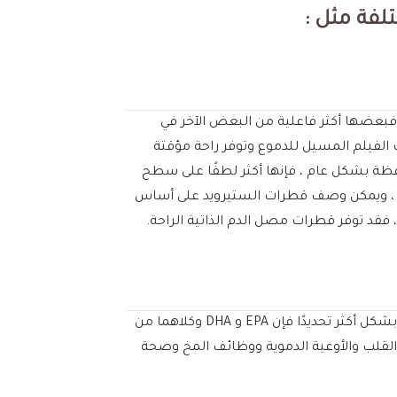
لفة مثل :
فبعضها أكثر فاعلية من البعض الآخر في
 الفيلم المسيل للدموع وتوفر راحة مؤقتة
افظة بشكل عام ، فإنها أكثر لطفًا على سطح
ة ، ويمكن وصف قطرات الستيرويد على أساس
فقد توفر قطرات مصل الدم الذاتية الراحة.
ثبت أن مكملات أحماض أوميجا 3 الدهنية تعمل على تحسين وظيفة غدة الميبوميان ، وكذلك الأعراض المرتبطة بجفاف العين ، وبشكل أكثر تحديدًا فإن EPA و DHA وكلاهما من
ائص مضادة للالتهابات تساعد في جفاف العين ، وثبت أيضًا أن مكملات أوميجا 3 تفيد صحة القلب والأوعية الدموية ووظائف المخ وصحة