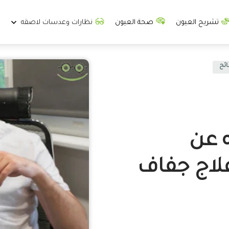
تشريح العيون
صحة العيون
نظارات وعدسات لاصقه
ئح
 عن
لاج جفاف