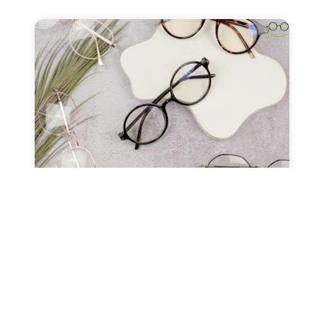
صحة العيون
عدسات طبيه
نظارات طبيه
النظارات ثنائية البؤرة (التقدمية
ونظارات القراءة)
مارس 13, 2024
Alaa Elkasass