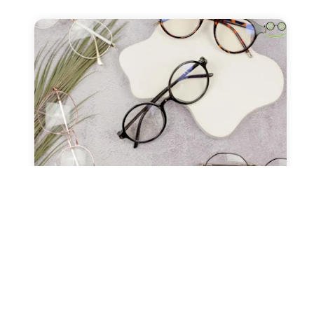
صحة العيون
عدسات طبيه
نظارات طبيه
النظارات ثنائية البؤرة (التقدمية
ونظارات القراءة)
مارس 13, 2024
Alaa Elkasass