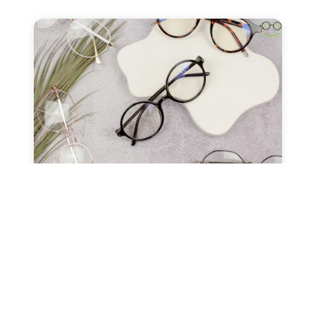
صحة العيون
عدسات طبيه
نظارات طبيه
النظارات ثنائية البؤرة (التقدمية
ونظارات القراءة)
مارس 13, 2024
Alaa Elkasass