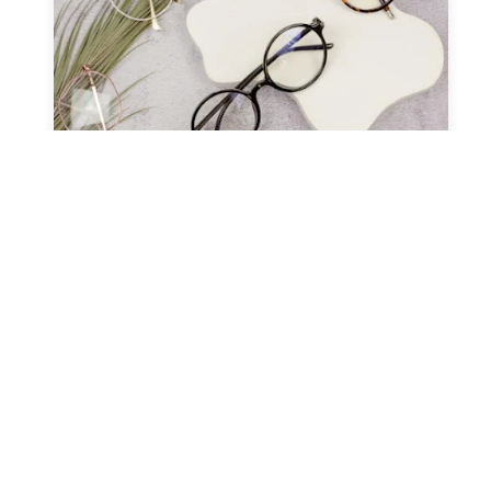
صحة العيون
عدسات طبيه
نظارات طبيه
النظارات ثنائية البؤرة (التقدمية
ونظارات القراءة)
مارس 13, 2024
Alaa Elkasass