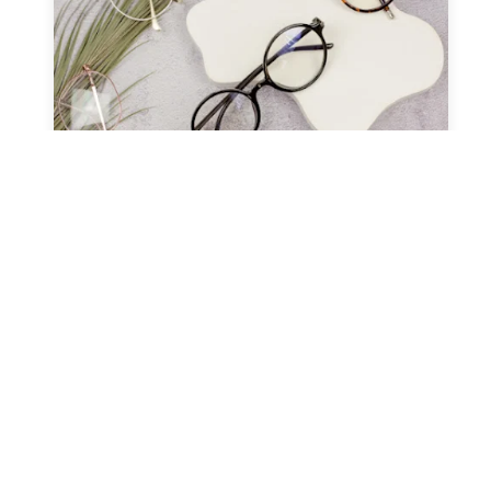
صحة العيون
عدسات طبيه
نظارات طبيه
النظارات ثنائية البؤرة (التقدمية
ونظارات القراءة)
مارس 13, 2024
Alaa Elkasass